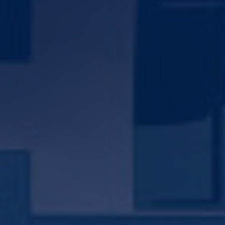
Online Rezervasyon ile yeni bir araç sahibi olabilirsiniz.